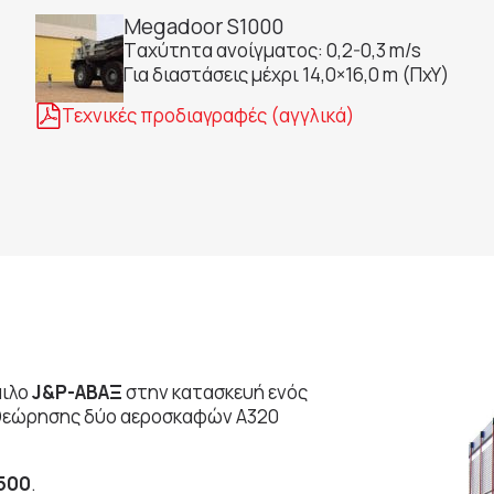
Megadoor S1000
Tαχύτητα ανοίγματος: 0,2-0,3 m/s
Για διαστάσεις μέχρι 14,0×16,0 m (ΠxY)
Τεχνικές προδιαγραφές (αγγλικά)
μιλο
J&P-ΑΒΑΞ
στην κατασκευή ενός
ιθεώρησης δύο αεροσκαφών Α320
500
.