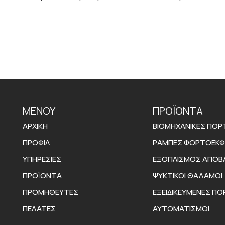
ΜΕΝΟΥ
ΠΡΟΪΟΝΤΑ
ΑΡΧΙΚΉ
ΒΙΟΜΗΧΑΝΙΚΈΣ ΠΌΡ
ΠΡΟΦΊΛ
ΡΆΜΠΕΣ ΦΟΡΤΟΕΚ
ΥΠΗΡΕΣΊΕΣ
ΕΞΟΠΛΙΣΜΌΣ ΑΠΟ
ΠΡΟΪΌΝΤΑ
ΨΥΚΤΙΚΟΊ ΘΆΛΑΜΟΙ
ΠΡΟΜΗΘΕΥΤΈΣ
ΕΞΕΙΔΙΚΕΥΜΈΝΕΣ Π
ΠΕΛΆΤΕΣ
ΑΥΤΟΜΑΤΙΣΜΟΊ